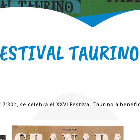
FESTIVAL TAURINO
 17:30h, se celebra el XXVI Festival Taurino a benefi