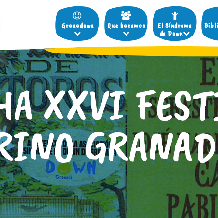
Granadown
Que hacemos
El Síndrome
Bibl
de Down
HA XXVI FEST
RINO GRANA