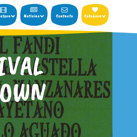
ioteca
Noticias
Contacto
Colabora
IVAL
DOWN