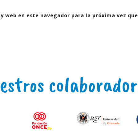
 y web en este navegador para la próxima vez que
estros colaborador