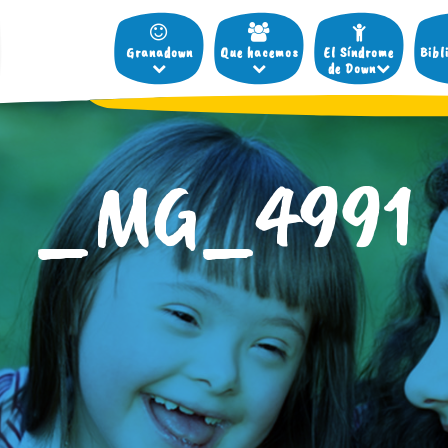
Granadown
Que hacemos
El Síndrome
Bibl
de Down
_MG_4991