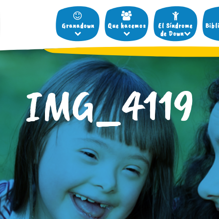
Granadown
Que hacemos
El Síndrome
Bibl
de Down
IMG_4119