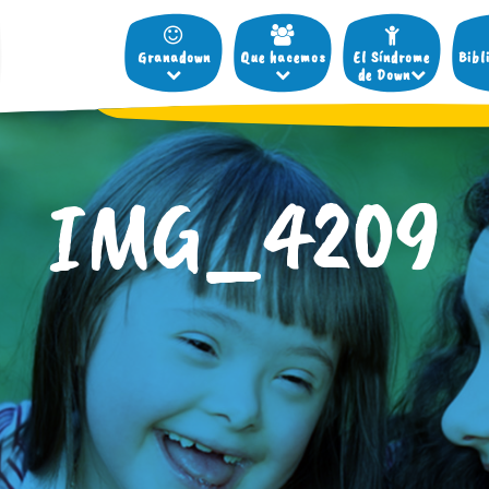
Granadown
Que hacemos
El Síndrome
Bibl
de Down
IMG_4209