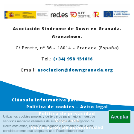
Asociación Síndrome de Down en Granada.
Granadown.
C/ Perete, nº 36 – 18014 – Granada (España)
Tel.:
(+34) 958 151616
Email:
asociacion@downgranada.org
Cláusula Informativa para usuarios en Web
Política de cookies – Aviso legal
Política de privacidad
Utilizamos cookies propias y de terceros para mejorar nuestros
Mapa web
servicios mediante el análisis de sus hábitos de navegación. Si
cierra este aviso, continúa navegando o permanece en la web,
Declaración de accesibilidad
consideraremos que acepta su uso. Puede obtener más