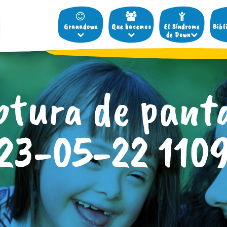
Granadown
Que hacemos
El Síndrome
Bibl
de Down
ptura de panta
23-05-22 110