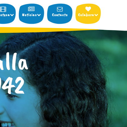
ioteca
Noticias
Contacto
Colabora
lla
942