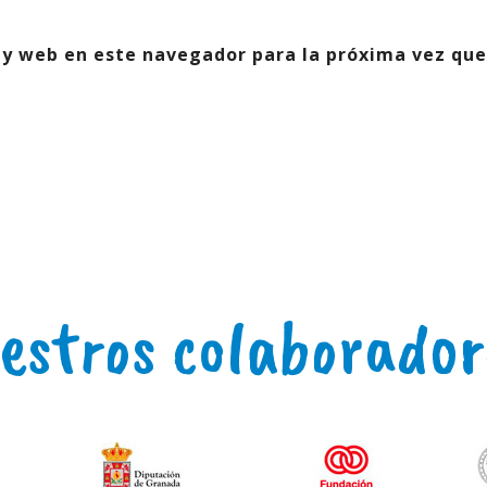
 y web en este navegador para la próxima vez que
estros colaborador