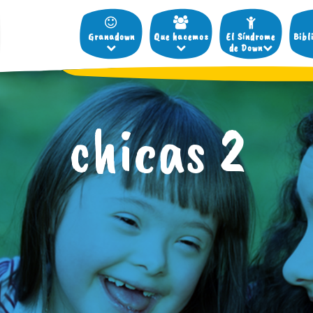
Granadown
Que hacemos
El Síndrome
Bibl
de Down
chicas 2