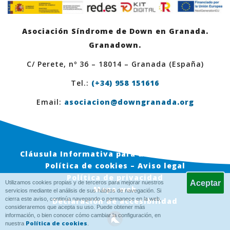
Asociación Síndrome de Down en Granada.
Granadown.
C/ Perete, nº 36 – 18014 – Granada (España)
Tel.:
(+34) 958 151616
Email:
asociacion@downgranada.org
Cláusula Informativa para usuarios en Web
Política de cookies – Aviso legal
Política de privacidad
Utilizamos cookies propias y de terceros para mejorar nuestros
Mapa web
servicios mediante el análisis de sus hábitos de navegación. Si
cierra este aviso, continúa navegando o permanece en la web,
Declaración de accesibilidad
consideraremos que acepta su uso. Puede obtener más
información, o bien conocer cómo cambiar la configuración, en
Política de cookies
nuestra
.