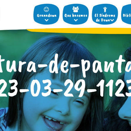
Granadown
Que hacemos
El Síndrome
Bibl
de Down
tura-de-panta
23-03-29-112