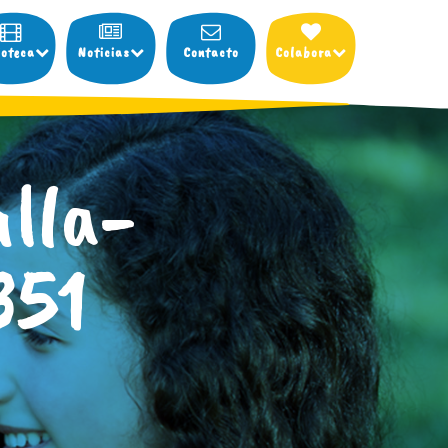
ioteca
Noticias
Contacto
Colabora
lla-
351