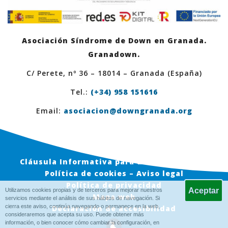
Asociación Síndrome de Down en Granada.
Granadown.
C/ Perete, nº 36 – 18014 – Granada (España)
Tel.:
(+34) 958 151616
Email:
asociacion@downgranada.org
Cláusula Informativa para usuarios en Web
Política de cookies – Aviso legal
Política de privacidad
Utilizamos cookies propias y de terceros para mejorar nuestros
Mapa web
servicios mediante el análisis de sus hábitos de navegación. Si
cierra este aviso, continúa navegando o permanece en la web,
Declaración de accesibilidad
consideraremos que acepta su uso. Puede obtener más
información, o bien conocer cómo cambiar la configuración, en